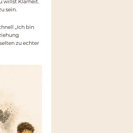
willst Klarheit.
u sein.
hnell „Ich bin
eziehung
selten zu echter