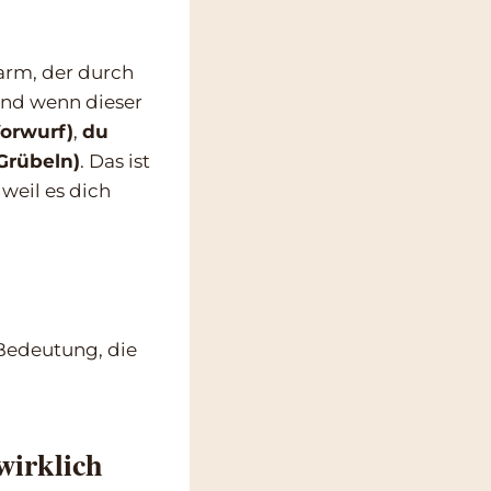
larm, der durch
 Und wenn dieser
Vorwurf)
,
du
Grübeln)
. Das ist
, weil es dich
 Bedeutung, die
wirklich