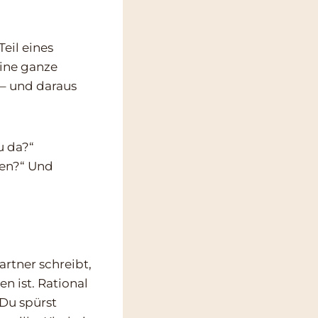
eil eines
eine ganze
k – und daraus
u da?“
men?“ Und
artner schreibt,
n ist. Rational
 Du spürst