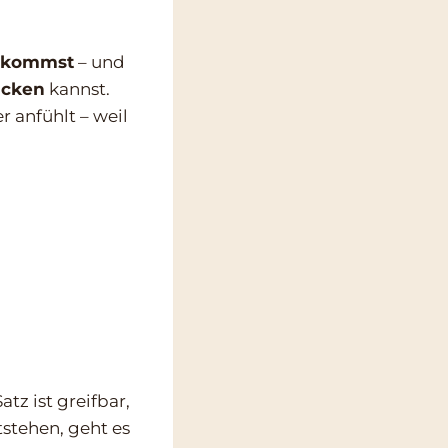
ankommst
– und
ücken
kannst.
r anfühlt – weil
tz ist greifbar,
tstehen, geht es