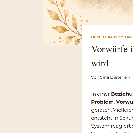
BEZIEHUNGSDYNAM
Vorwürfe i
wird
Von
Sina Dieterle
In einer
Bezieh
Problem
.
Vorwür
geraten. Vielleic
entsteht in Seku
System reagiert