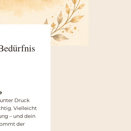
Bedürfnis
e
s unter Druck
htig. Vielleicht
ung – und dein
 kommt der