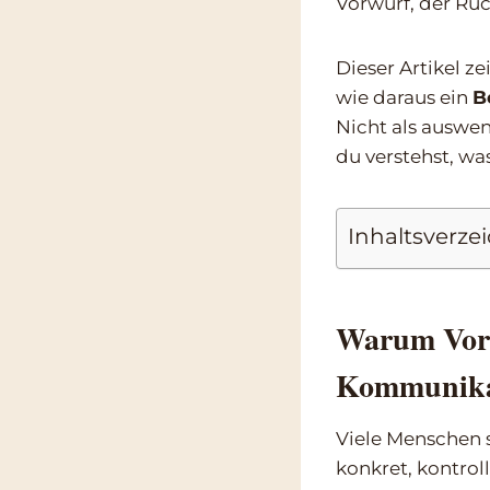
Vorwurf, der Rü
Dieser Artikel ze
wie daraus ein
B
Nicht als auswend
du verstehst, was
Inhaltsverze
Warum Vorw
Kommunika
Viele Menschen s
konkret, kontrol